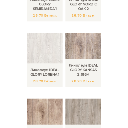
GLORY
GLORY NORDIC
SEMIRAMIDA 1
OAK 2
28.70
Br
28.70
Br
кв.м.
кв.м.
Линолеум IDEAL
Линолеум IDEAL
GLORY KANSAS
GLORY LORENA 1
2_916M
28.70
Br
28.70
Br
кв.м.
кв.м.