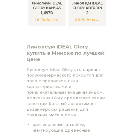
Линолеум IDEAL
Линолеум IDEAL
GLORY KANSAS
GLORY ABERDIN
1_697D
2
28.70
Br
28.70
Br
кв.м.
кв.м.
Линолеум
iDEAL
Glory
купить в Минске по лучшей
цене
Линолеум Ideal Glory это вариант
полукоммерческого покрытия для
пола с превосходными
характеристиками и
привлекательным внешним видом.
Коллекция Glory предлагает своим
клиентам богатый ассортимент
дизайнерских решений для
создания уюта в доме:
оригинальные дизайны,
имитирующие древесные