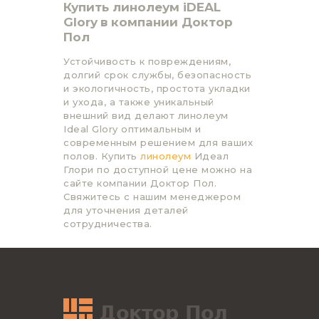
Купить линолеум
i
D
EAL
Glory
в компании Доктор
Пол
Устойчивость к повреждениям,
долгий срок службы, безопасность
и экологичность, простота укладки
и ухода, а также уникальный
внешний вид делают линолеум
Ideal Glory оптимальным и
современным решением для ваших
полов. Купить
линолеум
Идеал
Глори по доступной цене можно на
сайте компании Доктор Пол.
Свяжитесь с нашим менеджером
для уточнения деталей
сотрудничества.