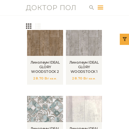
ДОКТОР ПОЛ
ДОКТОР ПОЛ
ГЛАВНАЯ
КАТАЛОГ
УСЛУГИ
Линолеум IDEAL
Линолеум IDEAL
О НАС
GLORY
GLORY
ДОСТАВКА И
WOODSTOCK 2
WOODSTOCK 1
28.70
Br
28.70
Br
ОПЛАТА
кв.м.
кв.м.
КОНТАКТЫ
ГАЛЕРЕЯ
СТАТЬИ
Линолеум IDEAL
Линолеум IDEAL