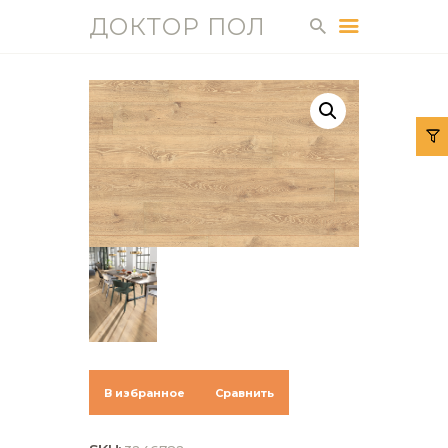
ДОКТОР ПОЛ
ДОКТОР ПОЛ
ГЛАВНАЯ
КАТАЛОГ
УСЛУГИ
О НАС
ДОСТАВКА И
ОПЛАТА
КОНТАКТЫ
ГАЛЕРЕЯ
СТАТЬИ
В избранное
Сравнить