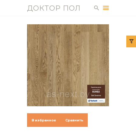
ДОКТОР ПОЛ
ДОКТОР ПОЛ
ГЛАВНАЯ
КАТАЛОГ
УСЛУГИ
О НАС
ДОСТАВКА И
ОПЛАТА
КОНТАКТЫ
ГАЛЕРЕЯ
СТАТЬИ
В избранное
Сравнить