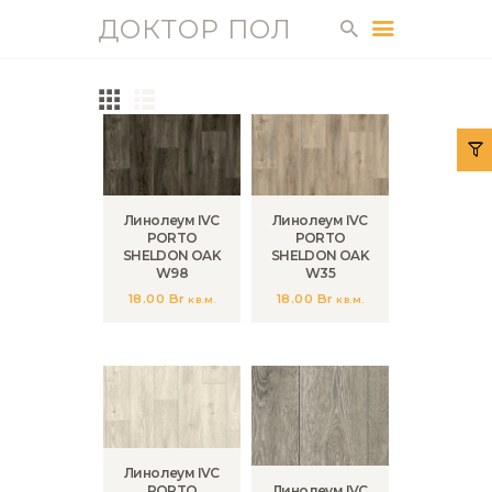
ДОКТОР ПОЛ
ДОКТОР ПОЛ
ГЛАВНАЯ
КАТАЛОГ
УСЛУГИ
Линолеум IVC
Линолеум IVC
PORTO
PORTO
О НАС
SHELDON OAK
SHELDON OAK
ДОСТАВКА И
W98
W35
18.00
Br
18.00
Br
ОПЛАТА
кв.м.
кв.м.
КОНТАКТЫ
ГАЛЕРЕЯ
СТАТЬИ
Линолеум IVC
PORTO
Линолеум IVC